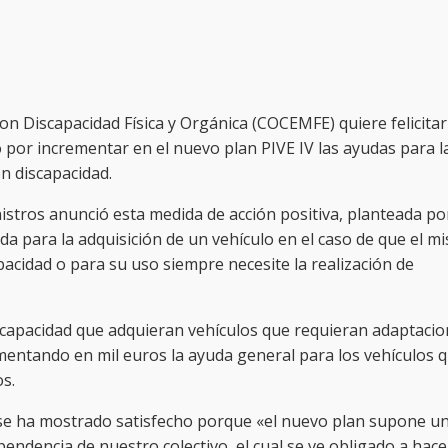
 Discapacidad Física y Orgánica (COCEMFE) quiere felicitar
o por incrementar en el nuevo plan PIVE IV las ayudas para l
n discapacidad.
nistros anunció esta medida de acción positiva, planteada po
a para la adquisición de un vehículo en el caso de que el m
cidad o para su uso siempre necesite la realización de
scapacidad que adquieran vehículos que requieran adaptaci
mentando en mil euros la ayuda general para los vehículos 
os.
 se ha mostrado satisfecho porque «el nuevo plan supone u
ependencia de nuestro colectivo, el cual se ve obligado a hace