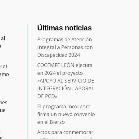
Últimas noticias
 al
Programas de Atención
a
Integral a Personas con
Discapacidad 2024
COCEMFE LEÓN ejecuta
r el
en 2024 el proyecto
ismo
«APOYO AL SERVICIO DE
INTEGRACIÓN LABORAL
DE PCD»
ones
El programa Incorpora
que
firma un nuevo convenio
en el Bierzo
n
Actos para conmemorar
r