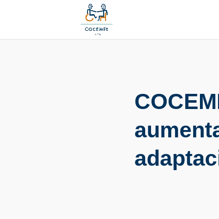
COCEMFE
aumenta
adaptac