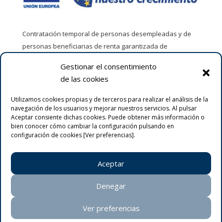
Contratación temporal de personas desempleadas y de
personas beneficiarias de renta garantizada de
ciudadanía por entidades sin ánimo de lucro. Empresas de
Gestionar el consentimiento
inserción y participadas para la realización de obras y
de las cookies
servicios de interés general y social en el año 2020.
Utilizamos cookies propias y de terceros para realizar el análisis de la
navegación de los usuarios y mejorar nuestros servicios. Al pulsar
Aceptar consiente dichas cookies. Puede obtener más información o
bien conocer cómo cambiar la configuración pulsando en
configuración de cookies [Ver preferencias].
Aceptar
COCEMFE LEÓN | Copyright © Todos los derechos
Denegar
reservados
Ver preferencias