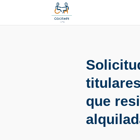
Solicit
titulare
que res
alquila